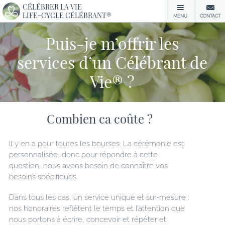
CÉLÉBRER LA VIE
LIFE-CYCLE CÉLÉBRANT®
MENU
CONTACT
Puis-je m’offrir les
services d’un Célébrant de
Vie® ?
Combien ca coûte ?
Il y en a pour toutes les bourses. La cérémonie est
personnalisée, donc pour répondre à cette
question, nous avons besoin de connaître vos
besoins spécifiques.
Dans tous les cas, un service unique et sur-mesure :
nos honoraires reflètent le temps et l’attention que
nous portons à écrire, concevoir et répéter et