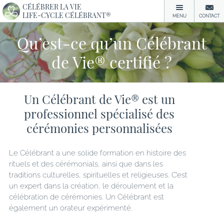
CÉLÉBRER LA VIE
LIFE-CYCLE CÉLÉBRANT®
MENU
CONTACT
Qu’est-ce qu’un Célébrant
de Vie® certifié ?
Un Célébrant de Vie® est un
professionnel spécialisé des
cérémonies personnalisées
Le Célébrant a une solide formation en histoire des
rituels et des cérémonials, ainsi que dans les
traditions culturelles, spirituelles et religieuses. C’est
un expert dans la création, le déroulement et la
célébration de cérémonies. Un Célébrant est
également un orateur expérimenté.